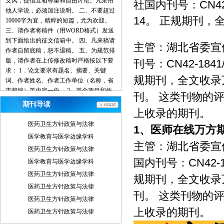
文风，提倡互相尊重和自由讨论。凡采用
社国内刊号：CN42-
他人学说，必须加注说明。 二、不要超过
14。 正规期刊
10000字为宜，精粹的短篇，尤为欢迎。
三、请作者将稿件（用WORD格式）发送
到下面给出的征文信箱中。 四、凡来稿请
主管：湖北省委宣
作者自留底稿，恕不退稿。 五、为规范排
版，请作者在上传修改稿时严格按以下要
刊号：CN42-184
求： 1．论文要求有题名、摘要、关键
规期刊，全文收录
词、作者姓名、作者工作单位（名称，省
市邮编）等内容一份。 2．基金项目和作
刊。 这类刊物的
者简介按下列格式： 基金项目：项目名称
期刊导读
（编号） 作者简介：姓名（出生年－），
上收录的期刊。
性别，民族（汉族可省略），籍贯，职
医药卫生方针政策与法律
1、
医师在线万方
称，学位，研究方向。 3．文章一般有引
医学教育与医学边缘学科
言部分和正文部分，正文部分用阿拉伯数
主管：湖北省委宣
医药卫生方针政策与法律
字分级编号法，一般用两级。插图下方应
国内刊号：CN42-1
注明图序和图名。表格应采用三线表，表
医学教育与医学边缘学科
格上方应注明表序和表名。 4．参考文献
医药卫生方针政策与法律
规期刊，全文收录
列出的一般应限于作者直接阅读过的、最
医药卫生方针政策与法律
主要的、发表在正式出版物上的文献。其
刊。 这类刊物的
医药卫生方针政策与法律
他相关注释可用脚注在当页标注。参考文
上收录的期刊。
献的著录应执行国家标准GB7714-87的规
医药卫生方针政策与法律
定，采用顺序编码制。